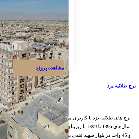
مشاهده پروژه
برج طلائیه یزد
برج های طلائیه یزد با کاربری مسکونی در فاصله بین
سال‌های 1396 تا 1399 با زیربنای 8414 مترمربع در 10 طبقه
و 46 واحد در بلوار شهید قندی یزد احداث شدند.