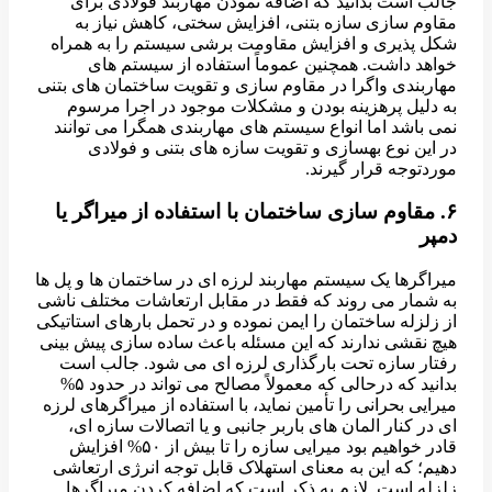
جالب است بدانید که اضافه نمودن مهاربند فولادی برای
مقاوم سازی سازه بتنی، افزایش سختی، کاهش نیاز به
شکل پذیری و افزایش مقاومت برشی سیستم را به همراه
خواهد داشت. همچنین عموماً استفاده از سیستم های
مهاربندی واگرا در مقاوم سازی و تقویت ساختمان های بتنی
به دلیل پرهزینه بودن و مشکلات موجود در اجرا مرسوم
نمی باشد اما انواع سیستم های مهاربندی همگرا می توانند
در این نوع بهسازی و تقویت سازه های بتنی و فولادی
موردتوجه قرار گیرند.
۶. مقاوم سازی ساختمان با استفاده از میراگر یا
دمپر
میراگرها یک سیستم مهاربند لرزه ای در ساختمان ها و پل ها
به شمار می روند که فقط در مقابل ارتعاشات مختلف ناشی
از زلزله ساختمان را ایمن نموده و در تحمل بارهای استاتیکی
هیچ نقشی ندارند که این مسئله باعث ساده سازی پیش بینی
رفتار سازه تحت بارگذاری لرزه ای می شود. جالب است
بدانید که درحالی که معمولاً مصالح می تواند در حدود ۵%
میرایی بحرانی را تأمین نماید، با استفاده از میراگرهای لرزه
ای در کنار المان های باربر جانبی و یا اتصالات سازه ای،
قادر خواهیم بود میرایی سازه را تا بیش از ۵۰% افزایش
دهیم؛ که این به معنای استهلاک قابل توجه انرژی ارتعاشی
زلزله است. لازم به ذکر است که اضافه کردن میراگرها